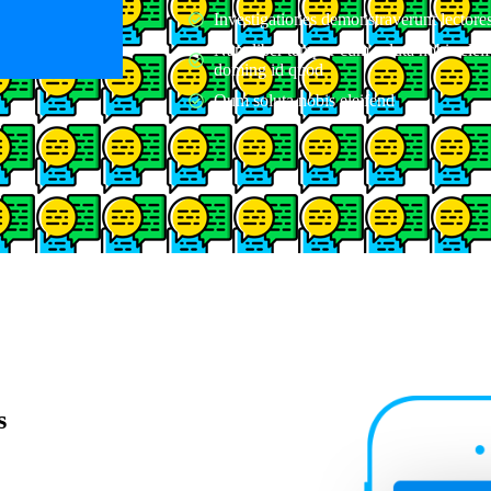
Investigationes demonstraverunt lectores
Nam liber tempor cum soluta nobis eleif
doming id quod
Qum soluta nobis eleifend
s