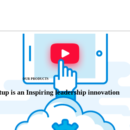
OUR PRODUCTS
up is an Inspiring leadership innovation