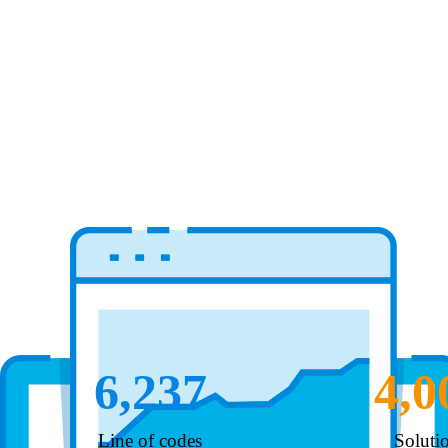
6,237
4,0
Line of codes
Soluti