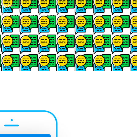
 legere
end option congue nihil imperdiet