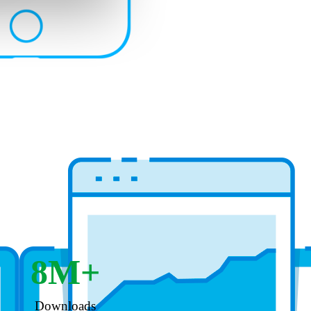
8
M+
Downloads