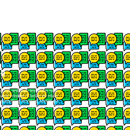
rd
ing elit, sed diam nonummy nibh
erat volutpat. Claritas est etiam
nsuetudium lectorum. Mirum est
rum claram, anteposuerit litterarum