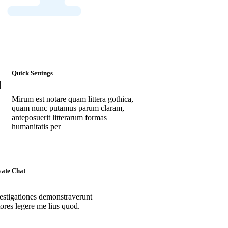
Quick Settings
Mirum est notare quam littera gothica,
quam nunc putamus parum claram,
anteposuerit litterarum formas
humanitatis per
vate Chat
estigationes demonstraverunt
tores legere me lius quod.