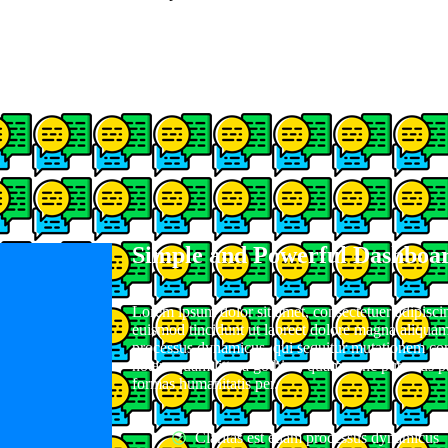
Simple and Powerful Dashboa
Lorem ipsum dolor sit amet, consectetuer adipisc
euismod tincidunt ut laoreet dolore magna aliquam 
processus dynamicus, qui sequitur mutationem co
notare quam littera gothica, quam nunc putamus pa
formas humanitatis per.
Claritas est etiam processus dynamicus