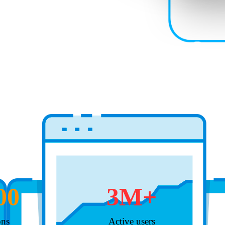
00
3
M+
ons
Active users